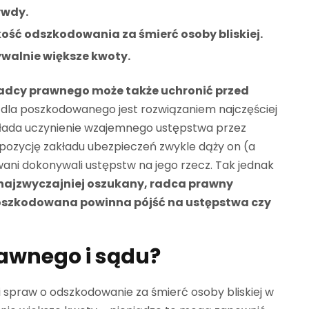
ywdy.
ć odszkodowania za śmierć osoby bliskiej.
alnie większe kwoty.
radcy prawnego może także uchronić przed
 dla poszkodowanego jest rozwiązaniem najczęściej
akłada uczynienie wzajemnego ustępstwa przez
ą pozycję zakładu ubezpieczeń zwykle dąży on (a
ani dokonywali ustępstw na jego rzecz. Tak jednak
najzwyczajniej oszukany, radca prawny
a poszkodowana powinna pójść na ustępstwa czy
rawnego i sądu?
spraw o odszkodowanie za śmierć osoby bliskiej w