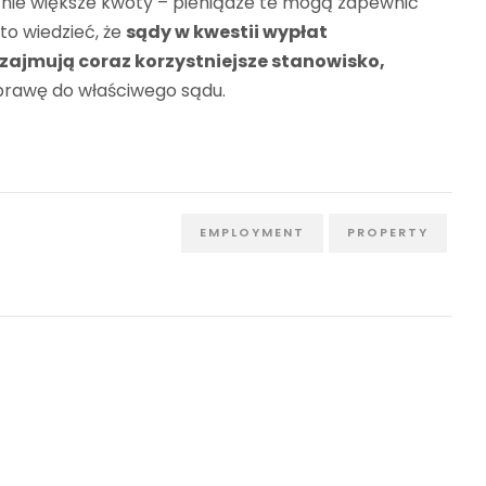
nie większe kwoty – pieniądze te mogą zapewnić
to wiedzieć, że
sądy w kwestii wypłat
zajmują coraz korzystniejsze stanowisko,
 sprawę do właściwego sądu.
EMPLOYMENT
PROPERTY