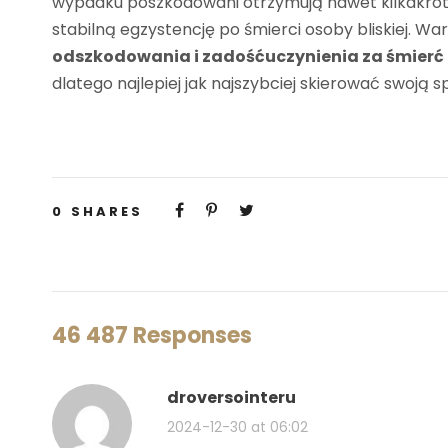
wypadku poszkodowani otrzymują nawet kilkakrot
stabilną egzystencję po śmierci osoby bliskiej. War
odszkodowania i zadośćuczynienia za śmierć 
dlatego najlepiej jak najszybciej skierować swoją
0
SHARES
46 487 Responses
droversointeru
2024-12-30 at 06:02