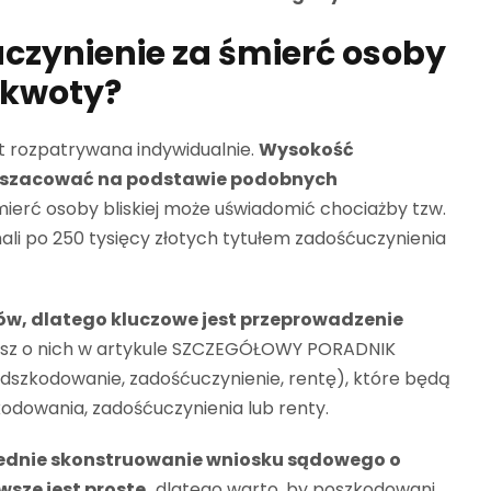
czynienie za śmierć osoby
e kwoty?
 rozpatrywana indywidualnie.
Wysokość
oszacować na podstawie podobnych
erć osoby bliskiej może uświadomić chociażby tzw.
li po 250 tysięcy złotych tytułem zadośćuczynienia
w, dlatego kluczowe jest przeprowadzenie
sz o nich w artykule SZCZEGÓŁOWY PORADNIK
zkodowanie, zadośćuczynienie, rentę), które będą
odowania, zadośćuczynienia lub renty.
dnie skonstruowanie wniosku sądowego o
wsze jest proste,
dlatego warto, by poszkodowani