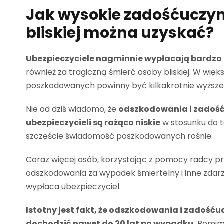
Jak wysokie zadośćuczyn
bliskiej można uzyskać?
Ubezpieczyciele nagminnie wypłacają bardzo 
również za tragiczną śmierć osoby bliskiej. W wi
poszkodowanych powinny być kilkakrotnie wyższe
Nie od dziś wiadomo, że
odszkodowania i zadoś
ubezpieczycieli są rażąco niskie
w stosunku do t
szczęście świadomość poszkodowanych rośnie.
Coraz więcej osób, korzystając z pomocy radcy pr
odszkodowania za wypadek śmiertelny i inne zdarz
wypłaca ubezpieczyciel.
Istotny jest fakt, że odszkodowania i zadośću
dochodzić nawet do 20 lat po wypadku.
Pomimo 