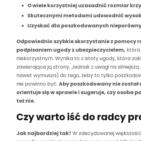
O wiele korzystniej uzasadnić rozmiar krz
Skutecznymi metodami udowodnić wysokoś
Uzyskać dla poszkodowanych nieporównyw
Odpowiednio szybkie skorzystanie z pomocy 
podpisaniem ugody z ubezpieczycielem,
która
niekorzystnym. Wynika to z istoty ugody, która z
zawierające ją strony. Jednak z uwagi na silniejsz
nawet wymusza) do tego, żeby to tylko poszkodow
nie powinno być.
Aby poszkodowany nie został 
orientuje się w sprawie i sugeruje, czy osob
też nie.
Czy warto iść do radcy p
Jak najbardziej tak!
W zdecydowanej większości 