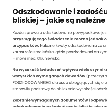
Odszkodowanie i zadośću
bliskiej – jakie są należn
Każda sprawa o odszkodowanie powypadkowe jest
przysługującego świadczenia można jednak 
przypadków.
Należne kwoty odszkodowania za śmi
katastrofa smoleńska, gdzie poszkodowani otrzyma
– mówi mec. Okuniewska.
Na wysokość świadczeń wpływa wiele czynnikó
wszystkich wymaganych dowodów
(przeczyta
POSZKODOWANEGO dla osób ubiegających się o ods
stanowiły podstawę do obliczenia wysokości odszk
Zebranie wymaganych dokumentów i odpowie
odszkodowanie za śmierć osoby bliskiej nie za